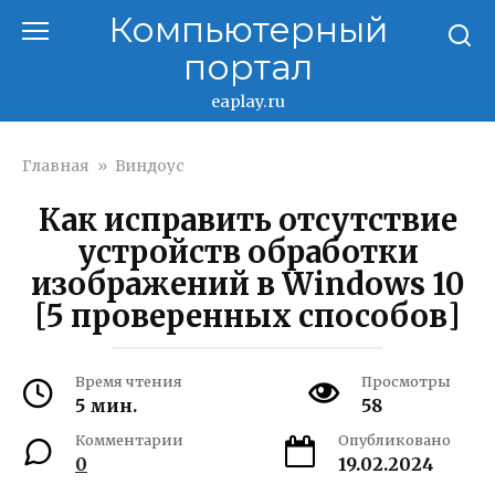
Перейти
Компьютерный
к
портал
контенту
eaplay.ru
Главная
»
Виндоус
Как исправить отсутствие
устройств обработки
изображений в Windows 10
[5 проверенных способов]
Время чтения
Просмотры
5 мин.
58
Комментарии
Опубликовано
0
19.02.2024