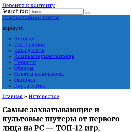
Перейти к контенту
Search for:
Компьютерный портал
eaplay.ru
Виндоус
Интересное
Как сделать
Компьютерная помощь
Новости
Обзоры
Ответы на вопросы
Ошибки
Карта сайта
Главная
»
Интересное
Самые захватывающие и
культовые шутеры от первого
лица на PC — ТОП-12 игр,