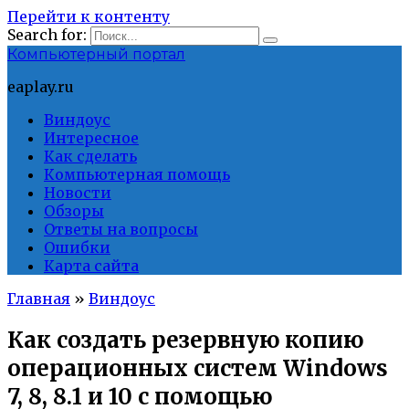
Перейти к контенту
Search for:
Компьютерный портал
eaplay.ru
Виндоус
Интересное
Как сделать
Компьютерная помощь
Новости
Обзоры
Ответы на вопросы
Ошибки
Карта сайта
Главная
»
Виндоус
Как создать резервную копию
операционных систем Windows
7, 8, 8.1 и 10 с помощью