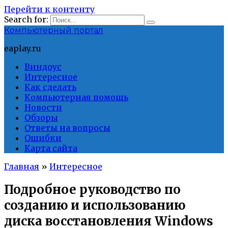
Перейти к контенту
Search for:
Компьютерный портал
eaplay.ru
Виндоус
Интересное
Как сделать
Компьютерная помощь
Новости
Обзоры
Ответы на вопросы
Ошибки
Карта сайта
Главная
»
Интересное
Подробное руководство по
созданию и использованию
диска восстановления Windows