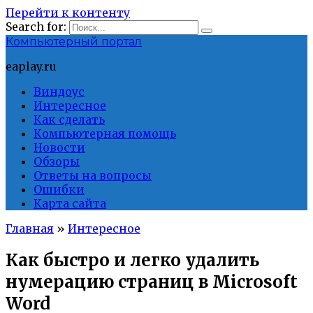
Перейти к контенту
Search for:
Компьютерный портал
eaplay.ru
Виндоус
Интересное
Как сделать
Компьютерная помощь
Новости
Обзоры
Ответы на вопросы
Ошибки
Карта сайта
Главная
»
Интересное
Как быстро и легко удалить
нумерацию страниц в Microsoft
Word