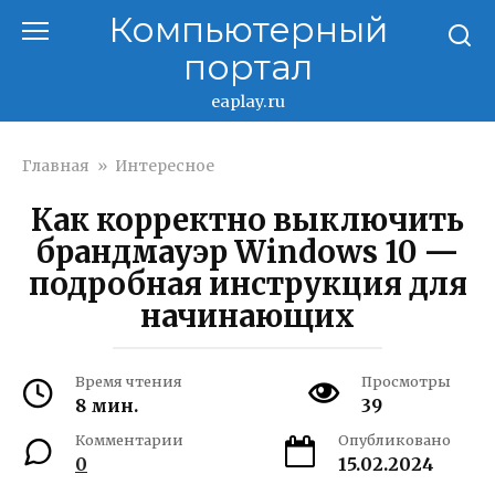
Перейти
Компьютерный
к
портал
контенту
eaplay.ru
Главная
»
Интересное
Как корректно выключить
брандмауэр Windows 10 —
подробная инструкция для
начинающих
Время чтения
Просмотры
8 мин.
39
Комментарии
Опубликовано
0
15.02.2024