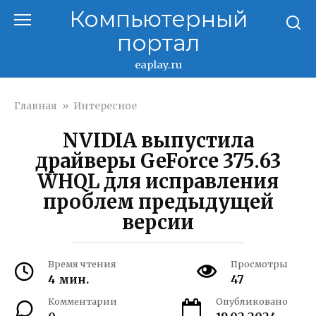
Перейти
Компьютерный
к
портал
контенту
eaplay.ru
Главная
»
Интересное
NVIDIA выпустила
драйверы GeForce 375.63
WHQL для исправления
проблем предыдущей
версии
Время чтения
Просмотры
4 мин.
47
Комментарии
Опубликовано