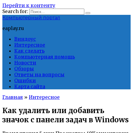
Перейти к контенту
Search for:
Компьютерный портал
eaplay.ru
Виндоус
Интересное
Как сделать
Компьютерная помощь
Новости
Обзоры
Ответы на вопросы
Ошибки
Карта сайта
Главная
»
Интересное
Как удалить или добавить
значок с панели задач в Windows