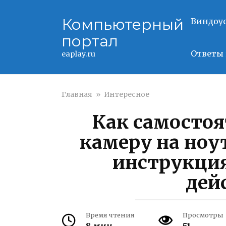
Перейти
к
Компьютерный
Виндоу
контенту
портал
Ответы 
eaplay.ru
Главная
»
Интересное
Как самостоя
камеру на ноу
инструкци
дей
Время чтения
Просмотры