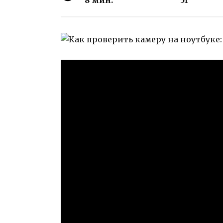
8 мин.
51