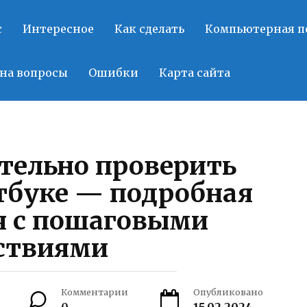
с
Интересное
Как сделать
Компьютерная 
на вопросы
Ошибки
Карта сайта
тельно проверить
тбуке — подробная
я с пошаговыми
ствиями
Комментарии
Опубликовано