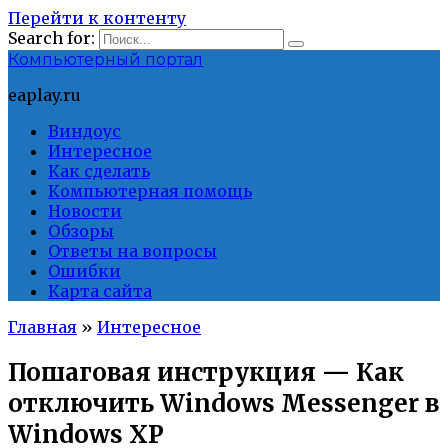
Перейти к контенту
Search for:
Компьютерный портал
eaplay.ru
Виндоус
Интересное
Как сделать
Компьютерная помощь
Новости
Обзоры
Ответы на вопросы
Ошибки
Карта сайта
Главная
»
Интересное
Пошаговая инструкция — Как
отключить Windows Messenger в
Windows XP