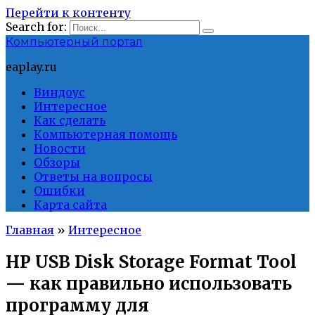
Перейти к контенту
Search for:
Компьютерный портал
eaplay.ru
Виндоус
Интересное
Как сделать
Компьютерная помощь
Новости
Обзоры
Ответы на вопросы
Ошибки
Карта сайта
Главная
»
Интересное
HP USB Disk Storage Format Tool
— как правильно использовать
программу для