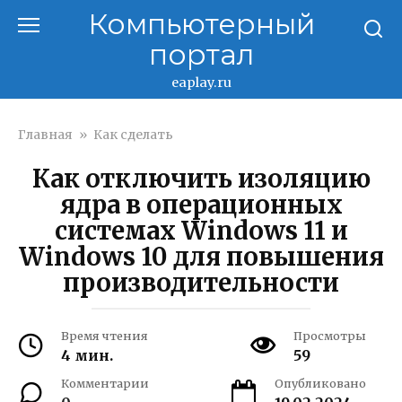
Перейти
Компьютерный
к
портал
контенту
eaplay.ru
Главная
»
Как сделать
Как отключить изоляцию
ядра в операционных
системах Windows 11 и
Windows 10 для повышения
производительности
Время чтения
Просмотры
4 мин.
59
Комментарии
Опубликовано