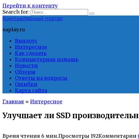
Перейти к контенту
Search for:
Компьютерный портал
eaplay.ru
Виндоус
Интересное
Как сделать
Компьютерная помощь
Новости
Обзоры
Ответы на вопросы
Ошибки
Карта сайта
Главная
»
Интересное
Улучшает ли SSD производительно
Время чтения
6 мин.
Просмотры
192
Комментарии