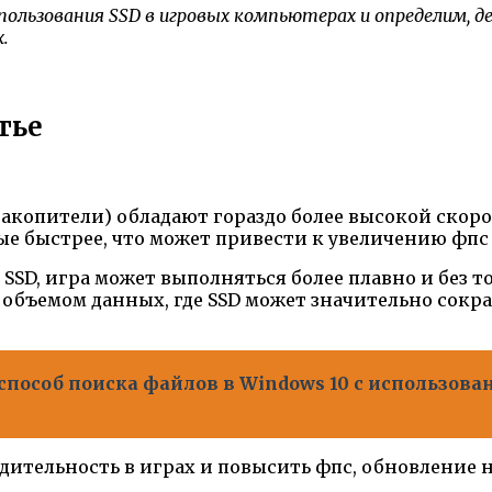
ользования SSD в игровых компьютерах и определим, 
.
тье
акопители) обладают гораздо более высокой скор
нные быстрее, что может привести к увеличению фп
SSD, игра может выполняться более плавно и без т
м объемом данных, где SSD может значительно сокр
пособ поиска файлов в Windows 10 с использов
дительность в играх и повысить фпс, обновление 