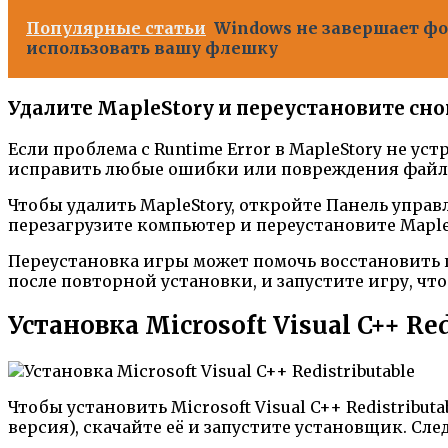
Популярные статьи
Windows не завершает ф
использовать вашу флешку
Удалите MapleStory и переустановите сно
Если проблема с Runtime Error в MapleStory не ус
исправить любые ошибки или повреждения файло
Чтобы удалить MapleStory, откройте Панель упра
перезагрузите компьютер и переустановите MapleS
Переустановка игры может помочь восстановить п
после повторной установки, и запустите игру, чт
Установка Microsoft Visual C++ Red
Чтобы установить Microsoft Visual C++ Redistrib
версия), скачайте её и запустите установщик. Сл