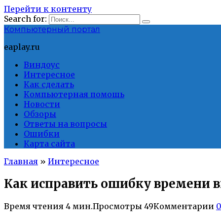
Перейти к контенту
Search for:
Компьютерный портал
eaplay.ru
Виндоус
Интересное
Как сделать
Компьютерная помощь
Новости
Обзоры
Ответы на вопросы
Ошибки
Карта сайта
Главная
»
Интересное
Как исправить ошибку времени в
Время чтения
4 мин.
Просмотры
49
Комментарии