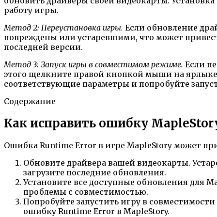
обновить драйверы своей видеокарты. Установк
работу игры.
Метод 2: Переустановка игры.
Если обновление драй
повреждены или устаревшими, что может привест
последней версии.
Метод 3: Запуск игры в совместимом режиме.
Если пе
этого щелкните правой кнопкой мыши на ярлыке 
соответствующие параметры и попробуйте запуст
Содержание
Как исправить ошибку MapleStory
Ошибка Runtime Error в игре MapleStory может при
Обновите драйвера вашей видеокарты. Устар
загрузите последние обновления.
Установите все доступные обновления для Ma
проблемы с совместимостью.
Попробуйте запустить игру в совместимости
ошибку Runtime Error в MapleStory.