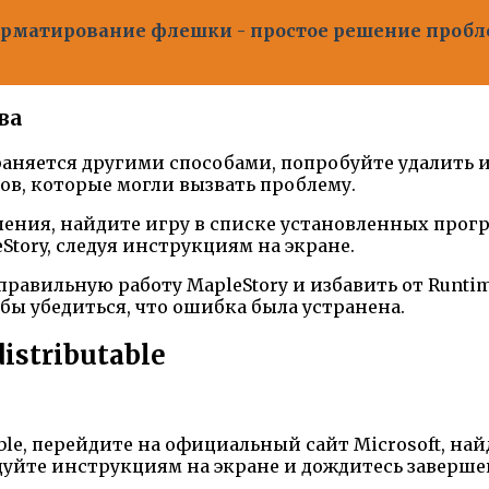
орматирование флешки - простое решение пробл
ва
траняется другими способами, попробуйте удалить 
в, которые могли вызвать проблему.
вления, найдите игру в списке установленных прог
tory, следуя инструкциям на экране.
равильную работу MapleStory и избавить от Runtim
обы убедиться, что ошибка была устранена.
istributable
utable, перейдите на официальный сайт Microsoft, 
едуйте инструкциям на экране и дождитесь заверш