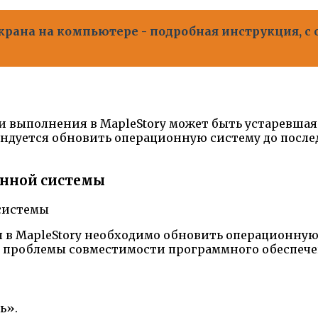
экрана на компьютере - подробная инструкция, с
 выполнения в MapleStory может быть устаревшая
ендуется обновить операционную систему до после
онной системы
в MapleStory необходимо обновить операционную 
ь проблемы совместимости программного обеспече
ь».