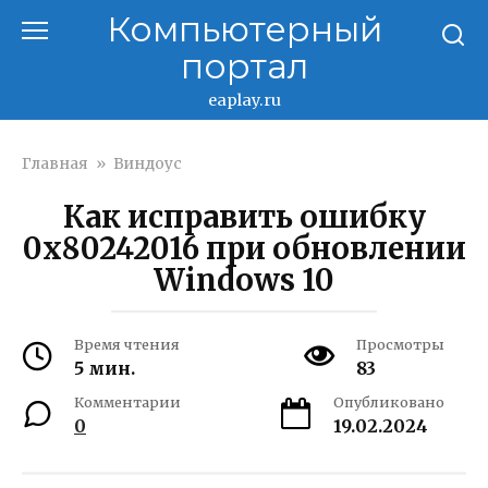
Перейти
Компьютерный
к
портал
контенту
eaplay.ru
Главная
»
Виндоус
Как исправить ошибку
0x80242016 при обновлении
Windows 10
Время чтения
Просмотры
5 мин.
83
Комментарии
Опубликовано
0
19.02.2024