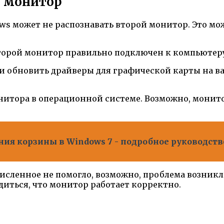
й монитор
ws может не распознавать второй монитор. Это мо
второй монитор правильно подключен к компьютеру
и обновить драйверы для графической карты на в
итора в операционной системе. Возможно, монит
ия корзины в Windows 7 - подробное руководст
исленное не помогло, возможно, проблема возник
диться, что монитор работает корректно.