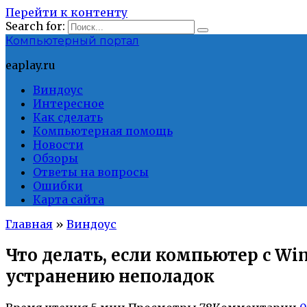
Перейти к контенту
Search for:
Компьютерный портал
eaplay.ru
Виндоус
Интересное
Как сделать
Компьютерная помощь
Новости
Обзоры
Ответы на вопросы
Ошибки
Карта сайта
Главная
»
Виндоус
Что делать, если компьютер с Wi
устранению неполадок