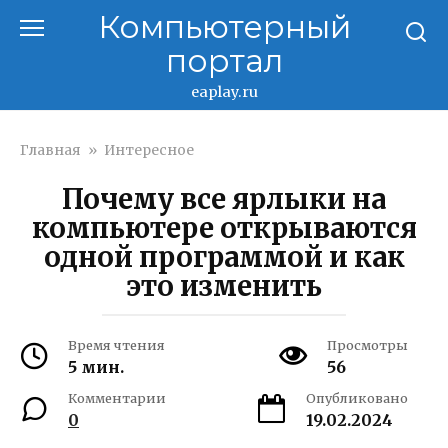
Перейти
Компьютерный
к
портал
контенту
eaplay.ru
Главная
»
Интересное
Почему все ярлыки на
компьютере открываются
одной программой и как
это изменить
Время чтения
Просмотры
5 мин.
56
Комментарии
Опубликовано
0
19.02.2024