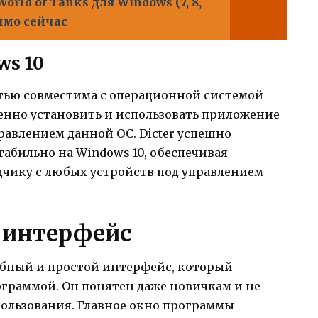
orld of Tanks для Windows (7, 8,
рямо сейчас
ws 10
стью совместима с операционной системой
ренно установить и использовать приложение
авлением данной ОС. Dicter успешно
табильно на Windows 10, обеспечивая
дчику с любых устройств под управлением
 интерфейс
обный и простой интерфейс, который
рограммой. Он понятен даже новичкам и не
пользования. Главное окно программы