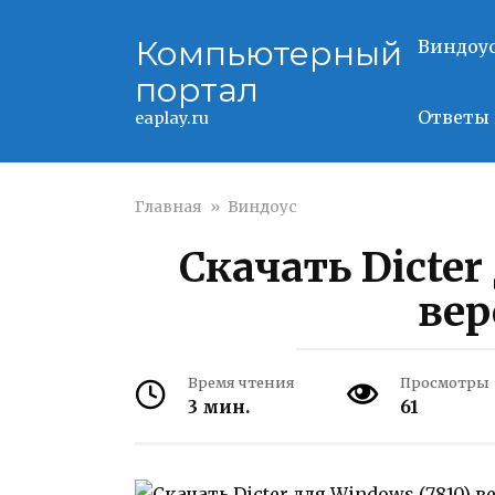
Перейти
к
Компьютерный
Виндоу
контенту
портал
Ответы 
eaplay.ru
Главная
»
Виндоус
Скачать Dicter
вер
Время чтения
Просмотры
3 мин.
61