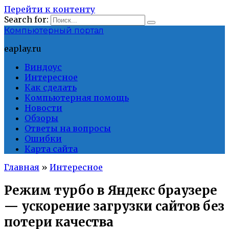
Перейти к контенту
Search for:
Компьютерный портал
eaplay.ru
Виндоус
Интересное
Как сделать
Компьютерная помощь
Новости
Обзоры
Ответы на вопросы
Ошибки
Карта сайта
Главная
»
Интересное
Режим турбо в Яндекс браузере
— ускорение загрузки сайтов без
потери качества