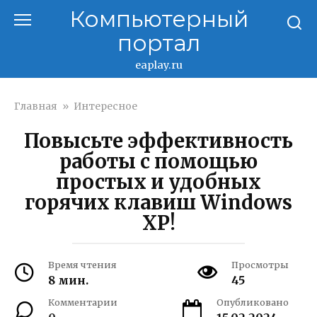
Перейти
Компьютерный
к
портал
контенту
eaplay.ru
Главная
»
Интересное
Повысьте эффективность
работы с помощью
простых и удобных
горячих клавиш Windows
XP!
Время чтения
Просмотры
8 мин.
45
Комментарии
Опубликовано