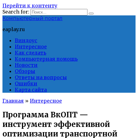
Перейти к контенту
Search for:
Компьютерный портал
eaplay.ru
Виндоус
Интересное
Как сделать
Компьютерная помощь
Новости
Обзоры
Ответы на вопросы
Ошибки
Карта сайта
Главная
»
Интересное
Программа ВкОПТ —
инструмент эффективной
оптимизации транспортной