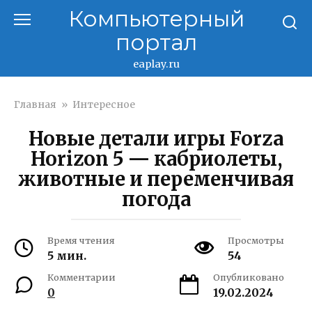
Перейти
Компьютерный
к
портал
контенту
eaplay.ru
Главная
»
Интересное
Новые детали игры Forza
Horizon 5 — кабриолеты,
животные и переменчивая
погода
Время чтения
Просмотры
5 мин.
54
Комментарии
Опубликовано
0
19.02.2024