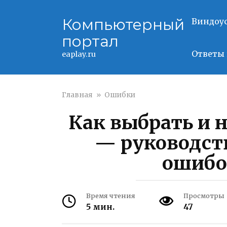
Перейти
к
Компьютерный
Виндоу
контенту
портал
Ответы 
eaplay.ru
Главная
»
Ошибки
Как выбрать и 
— руководст
ошибо
Время чтения
Просмотры
5 мин.
47