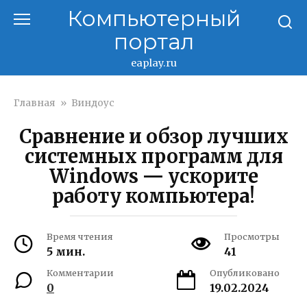
Перейти
Компьютерный
к
портал
контенту
eaplay.ru
Главная
»
Виндоус
Сравнение и обзор лучших
системных программ для
Windows — ускорите
работу компьютера!
Время чтения
Просмотры
5 мин.
41
Комментарии
Опубликовано
0
19.02.2024