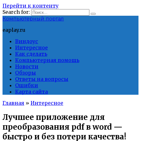
Перейти к контенту
Search for:
Компьютерный портал
eaplay.ru
Виндоус
Интересное
Как сделать
Компьютерная помощь
Новости
Обзоры
Ответы на вопросы
Ошибки
Карта сайта
Главная
»
Интересное
Лучшее приложение для
преобразования pdf в word —
быстро и без потери качества!