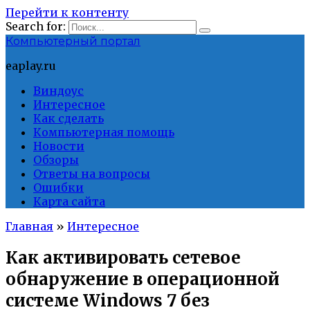
Перейти к контенту
Search for:
Компьютерный портал
eaplay.ru
Виндоус
Интересное
Как сделать
Компьютерная помощь
Новости
Обзоры
Ответы на вопросы
Ошибки
Карта сайта
Главная
»
Интересное
Как активировать сетевое
обнаружение в операционной
системе Windows 7 без