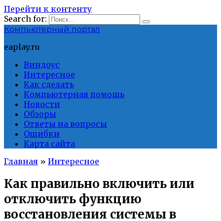
Перейти к контенту
Search for:
Компьютерный портал
eaplay.ru
Виндоус
Интересное
Как сделать
Компьютерная помощь
Новости
Обзоры
Ответы на вопросы
Ошибки
Карта сайта
Главная
»
Интересное
Как правильно включить или
отключить функцию
восстановления системы в