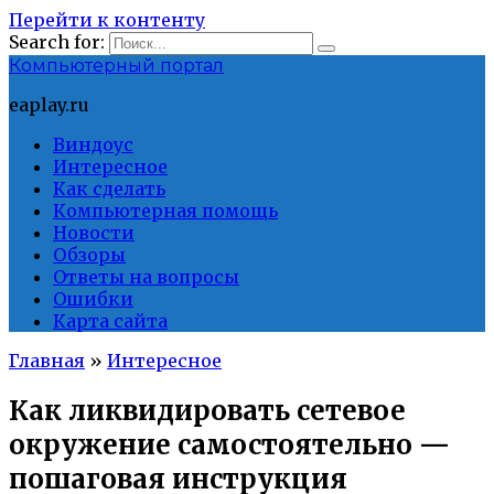
Перейти к контенту
Search for:
Компьютерный портал
eaplay.ru
Виндоус
Интересное
Как сделать
Компьютерная помощь
Новости
Обзоры
Ответы на вопросы
Ошибки
Карта сайта
Главная
»
Интересное
Как ликвидировать сетевое
окружение самостоятельно —
пошаговая инструкция