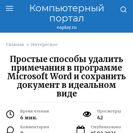
Перейти
Компьютерный
к
портал
контенту
eaplay.ru
Главная
»
Интересное
Простые способы удалить
примечания в программе
Microsoft Word и сохранить
документ в идеальном
виде
Время чтения
Просмотры
6 мин.
42
Комментарии
Опубликовано