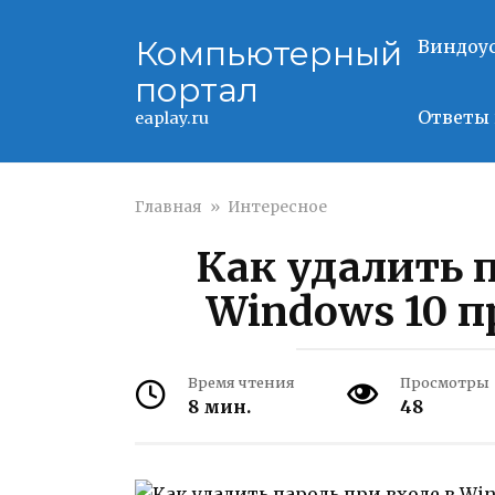
Перейти
к
Компьютерный
Виндоу
контенту
портал
Ответы 
eaplay.ru
Главная
»
Интересное
Как удалить п
Windows 10 
Время чтения
Просмотры
8 мин.
48