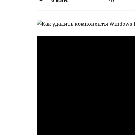
6 мин.
47