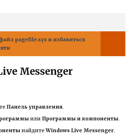
файл pagefile.sys и избавиться
мяти
ive Messenger
те
Панель управления
.
рограммы
или
Программы и компоненты
.
оненты
найдите
Windows Live Messenger
.