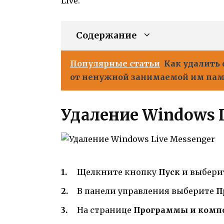
Live.
Содержание
Популярные статьи
Как удалить 
от ненужной занимаемой им па
Удаление Windows L
Щелкните кнопку
Пуск
и выбери
В панели управления выберите
П
На странице
Программы и комп