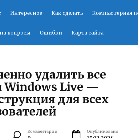
с
Интересное
Как сделать
Компьютерная 
на вопросы
Ошибки
Карта сайта
ненно удалить все
 Windows Live —
струкция для всех
зователей
Комментарии
Опубликовано