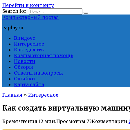
Перейти к контенту
Search for:
Компьютерный портал
eaplay.ru
Виндоус
Интересное
Как сделать
Компьютерная помощь
Новости
Обзоры
Ответы на вопросы
Ошибки
Карта сайта
Главная
»
Интересное
Как создать виртуальную машин
Время чтения
12 мин.
Просмотры
73
Комментарии