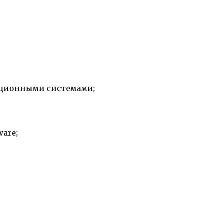
ационными системами;
are;