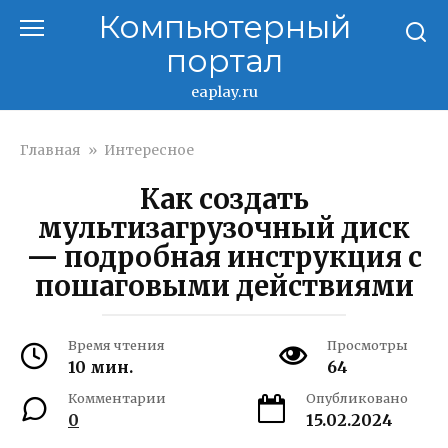
Перейти
Компьютерный
к
портал
контенту
eaplay.ru
Главная
»
Интересное
Как создать
мультизагрузочный диск
— подробная инструкция с
пошаговыми действиями
Время чтения
Просмотры
10 мин.
64
Комментарии
Опубликовано
0
15.02.2024