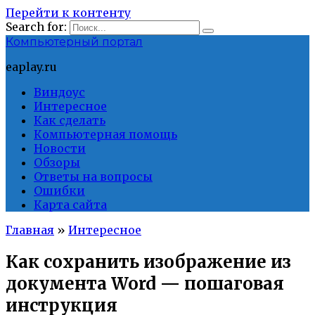
Перейти к контенту
Search for:
Компьютерный портал
eaplay.ru
Виндоус
Интересное
Как сделать
Компьютерная помощь
Новости
Обзоры
Ответы на вопросы
Ошибки
Карта сайта
Главная
»
Интересное
Как сохранить изображение из
документа Word — пошаговая
инструкция