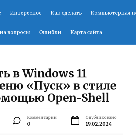
с
Интересное
Как сделать
Компьютерная 
на вопросы
Ошибки
Карта сайта
ь в Windows 11
еню «Пуск» в стиле
омощью Open-Shell
Комментарии
Опубликовано
0
19.02.2024