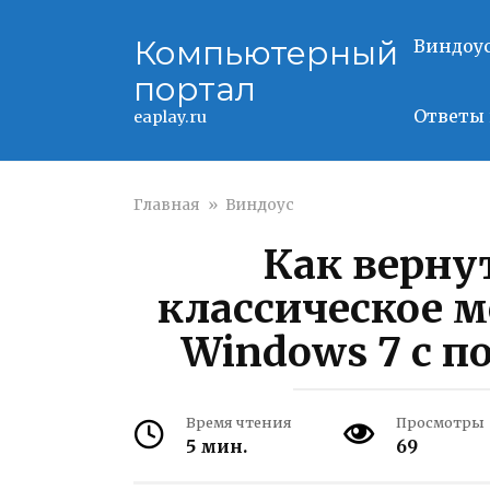
Перейти
к
Компьютерный
Виндоу
контенту
портал
Ответы 
eaplay.ru
Главная
»
Виндоус
Как вернут
классическое м
Windows 7 с п
Время чтения
Просмотры
5 мин.
69