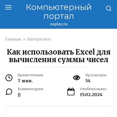
Перейти
Компьютерный
к
портал
контенту
eaplay.ru
Главная
»
Интересное
Как использовать Excel для
вычисления суммы чисел
Время чтения
Просмотры
7 мин.
54
Комментарии
Опубликовано
0
15.02.2024