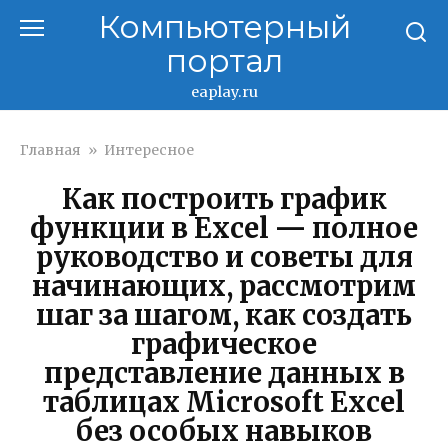
Перейти
Компьютерный
к
портал
контенту
eaplay.ru
Главная
»
Интересное
Как построить график
функции в Excel — полное
руководство и советы для
начинающих, рассмотрим
шаг за шагом, как создать
графическое
представление данных в
таблицах Microsoft Excel
без особых навыков