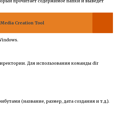
оторый прочитает содержимое папки и выведет
edia Creation Tool
Windows.
директории. Для использования команды dir
утами (название, размер, дата создания и т.д.).