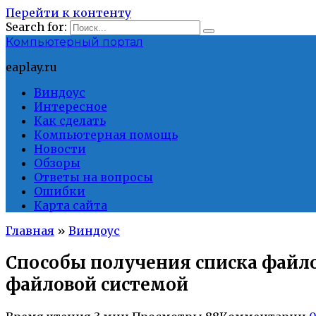
Перейти к контенту
Search for:
Компьютерный портал
eaplay.ru
Виндоус
Интересное
Как сделать
Компьютерная помощь
Новости
Обзоры
Ответы на вопросы
Ошибки
Карта сайта
Главная
»
Виндоус
Способы получения списка файло
файловой системой