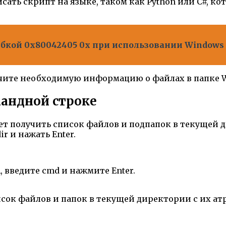
ать скрипт на языке, таком как Python или C#, к
кой 0x80042405 0x при использовании Windows M
учите необходимую информацию о файлах в папке 
мандной строке
ет получить список файлов и подпапок в текущей 
r и нажать Enter.
 введите cmd и нажмите Enter.
ок файлов и папок в текущей директории с их атриб