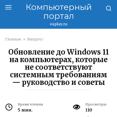
Перейти
Компьютерный
к
портал
контенту
eaplay.ru
Главная
»
Виндоус
Обновление до Windows 11
на компьютерах, которые
не соответствуют
системным требованиям
— руководство и советы
Время чтения
Просмотры
5 мин.
110