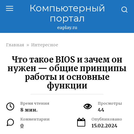
Перейти
Компьютерный
к
портал
контенту
eaplay.ru
Главная
»
Интересное
Что такое BIOS и зачем он
нужен — общие принципы
работы и основные
функции
Время чтения
Просмотры
8 мин.
44
Комментарии
Опубликовано
0
15.02.2024