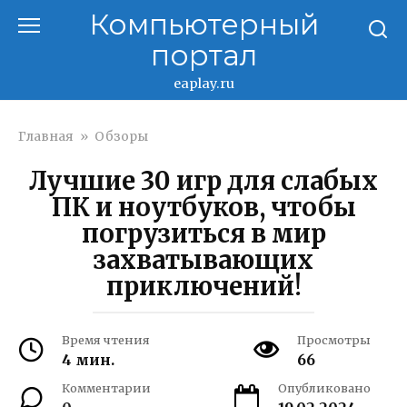
Перейти
Компьютерный
к
портал
контенту
eaplay.ru
Главная
»
Обзоры
Лучшие 30 игр для слабых
ПК и ноутбуков, чтобы
погрузиться в мир
захватывающих
приключений!
Время чтения
Просмотры
4 мин.
66
Комментарии
Опубликовано