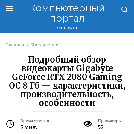
Перейти
Компьютерный
к
портал
контенту
eaplay.ru
Главная
»
Интересное
Подробный обзор
видеокарты Gigabyte
GeForce RTX 2080 Gaming
OC 8 Гб — характеристики,
производительность,
особенности
Время чтения
Просмотры
5 мин.
55