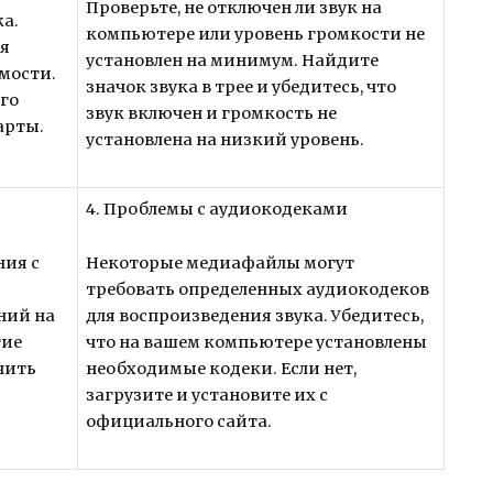
Проверьте, не отключен ли звук на
а.
компьютере или уровень громкости не
ия
установлен на минимум. Найдите
мости.
значок звука в трее и убедитесь, что
го
звук включен и громкость не
арты.
установлена на низкий уровень.
4. Проблемы с аудиокодеками
ния с
Некоторые медиафайлы могут
и
требовать определенных аудиокодеков
ний на
для воспроизведения звука. Убедитесь,
гие
что на вашем компьютере установлены
чить
необходимые кодеки. Если нет,
загрузите и установите их с
официального сайта.