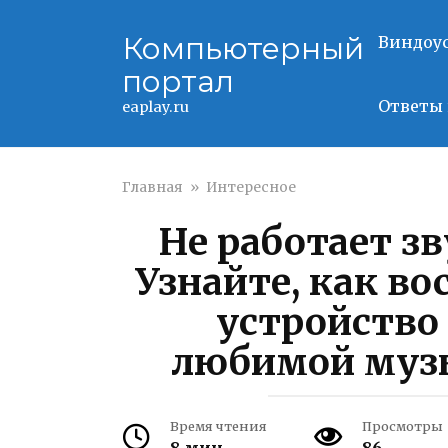
Перейти
к
Компьютерный
Виндоу
контенту
портал
Ответы 
eaplay.ru
Главная
»
Интересное
Не работает з
Узнайте, как во
устройство
любимой муз
Время чтения
Просмотры