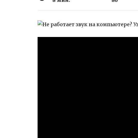
8 мин.
86