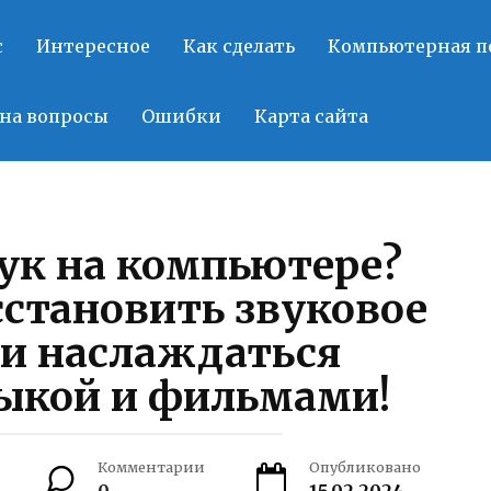
с
Интересное
Как сделать
Компьютерная 
на вопросы
Ошибки
Карта сайта
вук на компьютере?
сстановить звуковое
 и наслаждаться
ыкой и фильмами!
Комментарии
Опубликовано