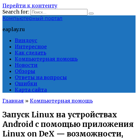
Перейти к контенту
Search for:
Компьютерный портал
eaplay.ru
Виндоус
Интересное
Как сделать
Компьютерная помощь
Новости
Обзоры
Ответы на вопросы
Ошибки
Карта сайта
Главная
»
Компьютерная помощь
Запуск Linux на устройствах
Android с помощью приложения
Linux on DeX — возможности,