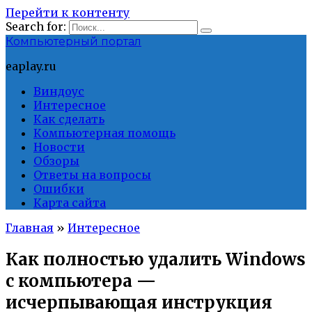
Перейти к контенту
Search for:
Компьютерный портал
eaplay.ru
Виндоус
Интересное
Как сделать
Компьютерная помощь
Новости
Обзоры
Ответы на вопросы
Ошибки
Карта сайта
Главная
»
Интересное
Как полностью удалить Windows
с компьютера —
исчерпывающая инструкция