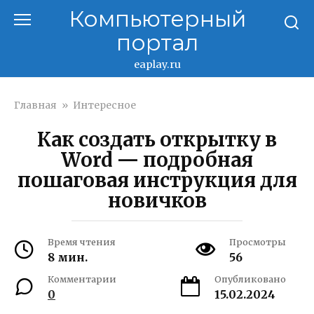
Перейти
Компьютерный
к
портал
контенту
eaplay.ru
Главная
»
Интересное
Как создать открытку в
Word — подробная
пошаговая инструкция для
новичков
Время чтения
Просмотры
8 мин.
56
Комментарии
Опубликовано
0
15.02.2024