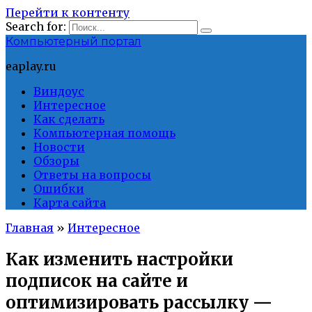
Перейти к контенту
Search for:
Компьютерный портал
eaplay.ru
Виндоус
Интересное
Как сделать
Компьютерная помощь
Новости
Обзоры
Ответы на вопросы
Ошибки
Карта сайта
Главная
»
Интересное
Как изменить настройки
подписок на сайте и
оптимизировать рассылку —