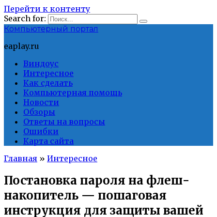
Перейти к контенту
Search for:
Компьютерный портал
eaplay.ru
Виндоус
Интересное
Как сделать
Компьютерная помощь
Новости
Обзоры
Ответы на вопросы
Ошибки
Карта сайта
Главная
»
Интересное
Постановка пароля на флеш-
накопитель — пошаговая
инструкция для защиты вашей