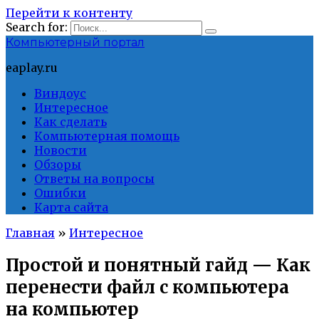
Перейти к контенту
Search for:
Компьютерный портал
eaplay.ru
Виндоус
Интересное
Как сделать
Компьютерная помощь
Новости
Обзоры
Ответы на вопросы
Ошибки
Карта сайта
Главная
»
Интересное
Простой и понятный гайд — Как
перенести файл с компьютера
на компьютер