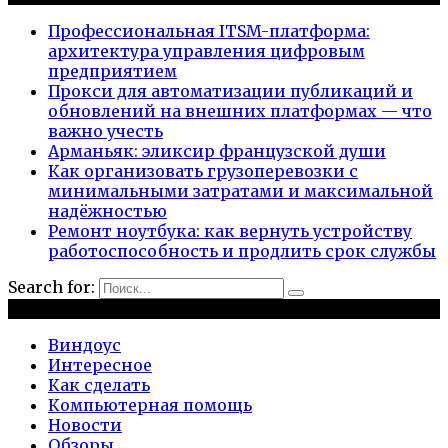
Профессиональная ITSM-платформа:
архитектура управления цифровым
предприятием
Прокси для автоматизации публикаций и
обновлений на внешних платформах — что
важно учесть
Арманьяк: эликсир французской души
Как организовать грузоперевозки с
минимальными затратами и максимальной
надёжностью
Ремонт ноутбука: как вернуть устройству
работоспособность и продлить срок службы
Search for:
Рубрики
Виндоус
Интересное
Как сделать
Компьютерная помощь
Новости
Обзоры