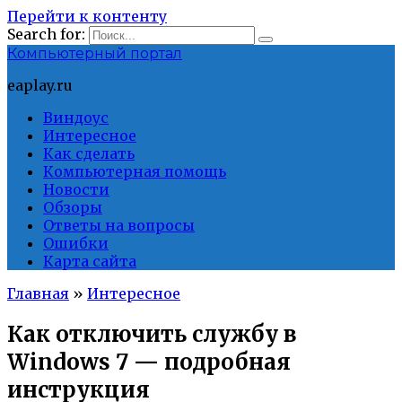
Перейти к контенту
Search for:
Компьютерный портал
eaplay.ru
Виндоус
Интересное
Как сделать
Компьютерная помощь
Новости
Обзоры
Ответы на вопросы
Ошибки
Карта сайта
Главная
»
Интересное
Как отключить службу в
Windows 7 — подробная
инструкция